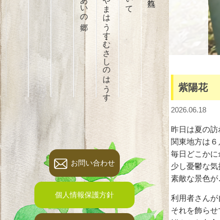
はぎやまはうす・むさしのはうす
紫陽花
2026.06.18
昨日は夏の訪
関東地方は６
毎日どこかに
お問い合わせ
少し憂鬱な気
素敵な景色が
個人情報保護方針
利用者さんが
それを飾らせ